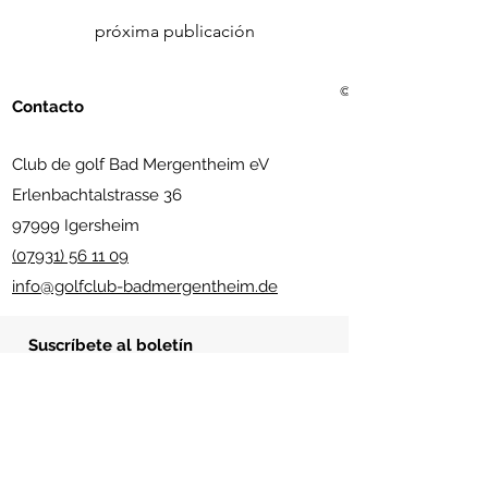
próxima publicación
© 2021 Golf Club Bad Me
Contacto
Club de golf Bad Mergentheim eV
Erlenbachtalstrasse 36
97999 Igersheim
(07931) 56 11 09
info@golfclub-badmergentheim.de
Suscríbete al boletín