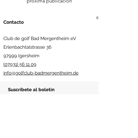
próxima publicación
© 2021 Golf Club Bad Me
Contacto
Club de golf Bad Mergentheim eV
Erlenbachtalstrasse 36
97999 Igersheim
(07931) 56 11 09
info@golfclub-badmergentheim.de
Suscríbete al boletín