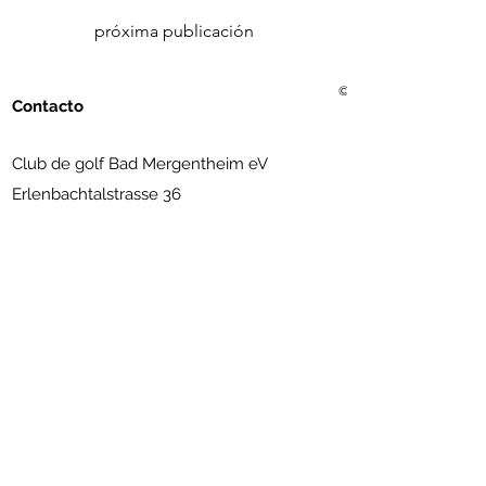
próxima publicación
© 2021 Golf Club Bad Me
Contacto
Club de golf Bad Mergentheim eV
Erlenbachtalstrasse 36
97999 Igersheim
(07931) 56 11 09
info@golfclub-badmergentheim.de
Suscríbete al boletín