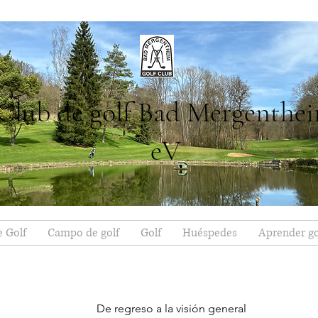
Club de golf Bad Mergenthe
eV
e Golf
Campo de golf
Golf
Huéspedes
Aprender go
De regreso a la visión general