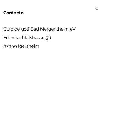
© 2021 Golf Club Bad Me
Contacto
Club de golf Bad Mergentheim eV
Erlenbachtalstrasse 36
97999 Igersheim
(07931) 56 11 09
info@golfclub-badmergentheim.de
Suscríbete al boletín
Enviar