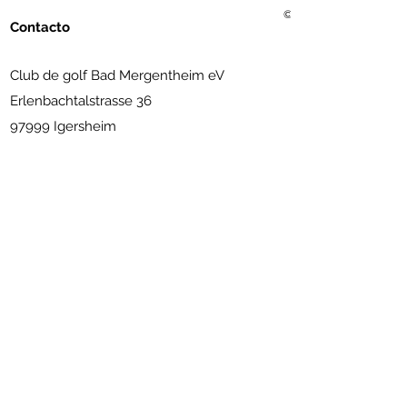
© 2021 Golf Club Bad Me
Contacto
Club de golf Bad Mergentheim eV
Erlenbachtalstrasse 36
97999 Igersheim
(07931) 56 11 09
info@golfclub-badmergentheim.de
Suscríbete al boletín
Enviar