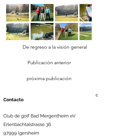
De regreso a la visión general
Publicación anterior
próxima publicación
© 2021 Golf Club Bad Me
Contacto
Club de golf Bad Mergentheim eV
Erlenbachtalstrasse 36
97999 Igersheim