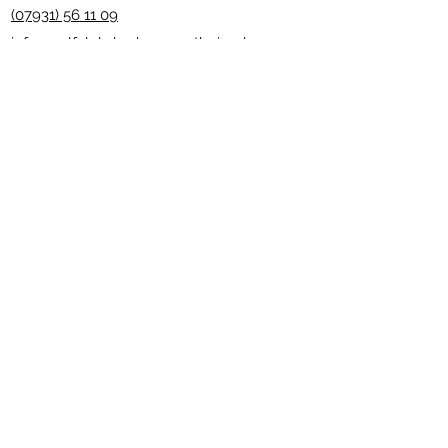
(07931) 56 11 09
info@golfclub-badmergentheim.de
Suscríbete al boletín
Enviar
enlaces útiles
imprimir
Reglas de lugar