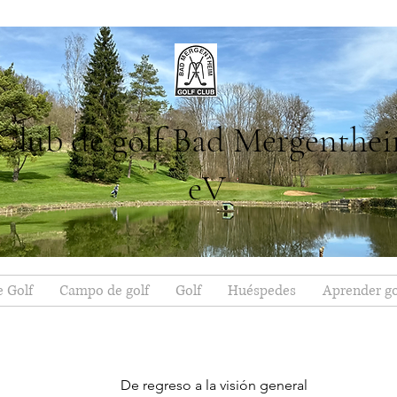
Club de golf Bad Mergenthe
eV
e Golf
Campo de golf
Golf
Huéspedes
Aprender go
De regreso a la visión general