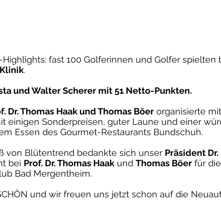
-Highlights: fast 100 Golferinnen und Golfer spielte
Klinik
.
ta und Walter Scherer mit 51 Netto-Punkten.
of. Dr. Thomas Haak und Thomas Böer
organisierte mit
r mit einigen Sonderpreisen, guter Laune und einer 
rem Essen des Gourmet-Restaurants Bundschuh.
ß von Blütentrend bedankte sich unser
Präsident Dr.
nt bei
Prof. Dr. Thomas Haak
und
Thomas Böer
für di
Club Bad Mergentheim.
ÖN und wir freuen uns jetzt schon auf die Neuaufla