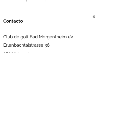
© 2021 Golf Club Bad Me
Contacto
Club de golf Bad Mergentheim eV
Erlenbachtalstrasse 36
97999 Igersheim
(07931) 56 11 09
info@golfclub-badmergentheim.de
Suscríbete al boletín