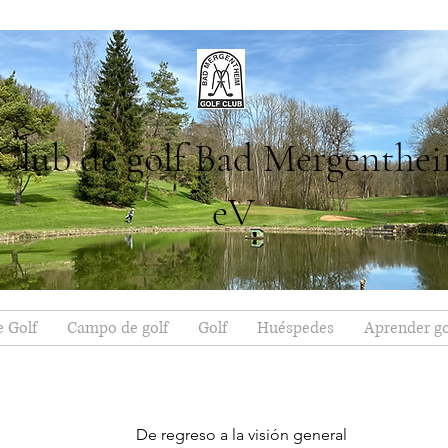
Club de golf Bad Mergenthe
eV
e Golf
Campo de golf
Golf
Huéspedes
Aprender go
De regreso a la visión general