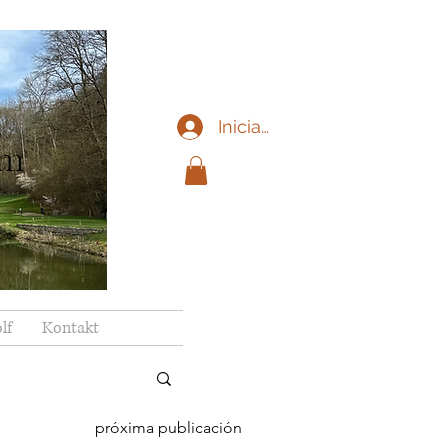
Iniciar sesión
im
lf
Kontakt
próxima publicación