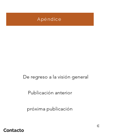
Apéndice
De regreso a la visión general
Publicación anterior
próxima publicación
© 2021 Golf Club Bad Me
Contacto