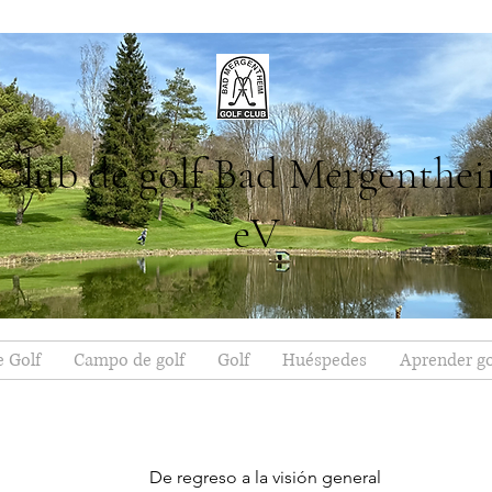
Club de golf Bad Mergenthe
eV
e Golf
Campo de golf
Golf
Huéspedes
Aprender go
De regreso a la visión general