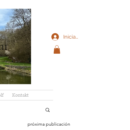
Iniciar sesión
im
lf
Kontakt
próxima publicación