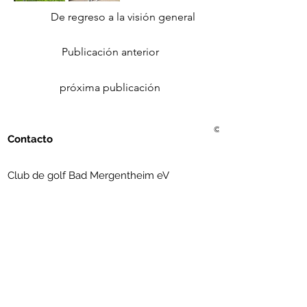
De regreso a la visión general
Publicación anterior
próxima publicación
© 2021 Golf Club Bad Me
Contacto
Club de golf Bad Mergentheim eV
Erlenbachtalstrasse 36
97999 Igersheim
(07931) 56 11 09
info@golfclub-badmergentheim.de
Suscríbete al boletín