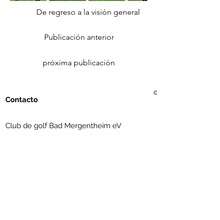
De regreso a la visión general
Publicación anterior
próxima publicación
© 2021 Golf Club Bad Me
Contacto
Club de golf Bad Mergentheim eV
Erlenbachtalstrasse 36
97999 Igersheim
(07931) 56 11 09
info@golfclub-badmergentheim.de
Suscríbete al boletín