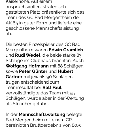
Kaiserhöhe. Auf einem
anspruchsvollen, strategisch
gestalteten Platz präsentierte sich das
Team des GC Bad Mergentheim der
AK 65 in guter Form und lieferte eine
geschlossene Mannschaftsleistung
ab.
Die besten Einzelspieler des GC Bad
Mergentheim waren
Edwin Gramlich
und
Rudi Wedel
, die beide starke 83
Schläge ins Clubhaus brachten. Auch
Wolfgang Hofmann
mit 88 Schlägen,
sowie
Peter Günter
und
Hubert
Gärtner
mit jeweils 90 Schlägen
trugen entscheidend zum
Teamresultat bei.
Ralf Faul
vervollständigte das Team mit 95
Schlägen, wurde aber in der Wertung
als Streicher geführt.
In der
Mannschaftswertung
belegte
Bad Mergentheim mit einem CR-
bereinigten Bruttoergebnis von 80,5