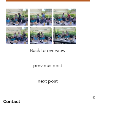
Back to overview
previous post
next post
© 2021 Golf Club Bad Me
Contact
Golf Club Bad Mergentheim eV
Erlenbachtalstrasse 36