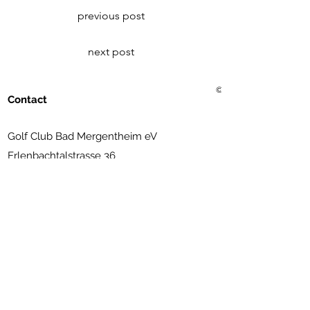
previous post
next post
© 2021 Golf Club Bad Me
Contact
Golf Club Bad Mergentheim eV
Erlenbachtalstrasse 36
97999 Igersheim
(07931) 56 11 09
info@golfclub-badmergentheim.de
Subscribe to Newsletter